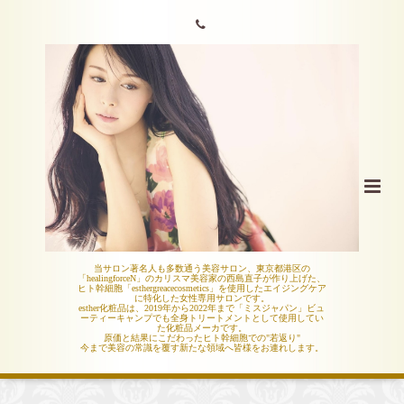
当サロン著名人も多数通う美容サロン、東京都港区の
「healingforceN」のカリスマ美容家の西島直子が作り上げた、
ヒト幹細胞「esthergreacecosmetics」を使用したエイジングケア
に特化した女性専用サロンです。
esther化粧品は、2019年から2022年まで「ミスジャパン」ビュ
ーティーキャンプでも全身トリートメントとして使用してい
た化粧品メーカです。
原価と結果にこだわったヒト幹細胞での"若返り"
今まで美容の常識を覆す新たな領域へ皆様をお連れします。