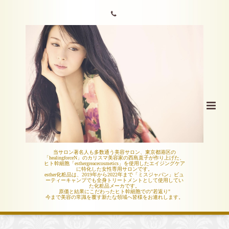
当サロン著名人も多数通う美容サロン、東京都港区の
「healingforceN」のカリスマ美容家の西島直子が作り上げた、
ヒト幹細胞「esthergreacecosmetics」を使用したエイジングケア
に特化した女性専用サロンです。
esther化粧品は、2019年から2022年まで「ミスジャパン」ビュ
ーティーキャンプでも全身トリートメントとして使用してい
た化粧品メーカです。
原価と結果にこだわったヒト幹細胞での"若返り"
今まで美容の常識を覆す新たな領域へ皆様をお連れします。