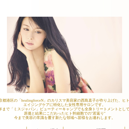
「healingforceN」のカリスマ美容家の西島直子が作り上げた、ヒト幹細胞「es
エイジングケアに特化した女性専用サロンです。
から2022年まで「ミスジャパン」ビューティーキャンプでも全身トリートメントと
原価と結果にこだわったヒト幹細胞での"若返り"
今まで美容の常識を覆す新たな領域へ皆様をお連れします。