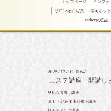
トップページ
インフォ
サロン紹介写真
福岡ホッ
esther化粧品
2025
12
01 00:41
/
/
エステ講座 開講し
🔰初心者向け講座
💆‍♀️ヒト幹細胞小顔矯正講座
🙌ボディケア講座