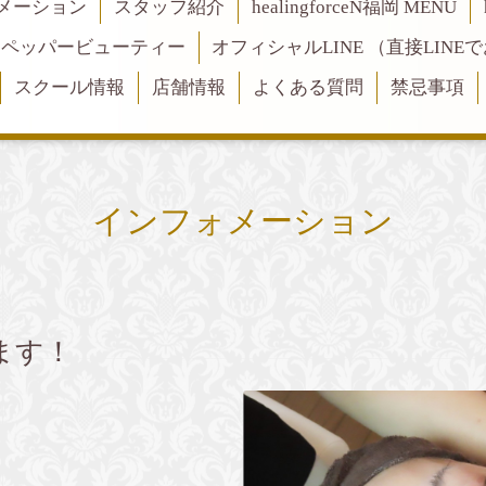
メーション
スタッフ紹介
healingforceN福岡 MENU
トペッパービューティー
オフィシャルLINE （直接LIN
スクール情報
店舗情報
よくある質問
禁忌事項
インフォメーション
ます！